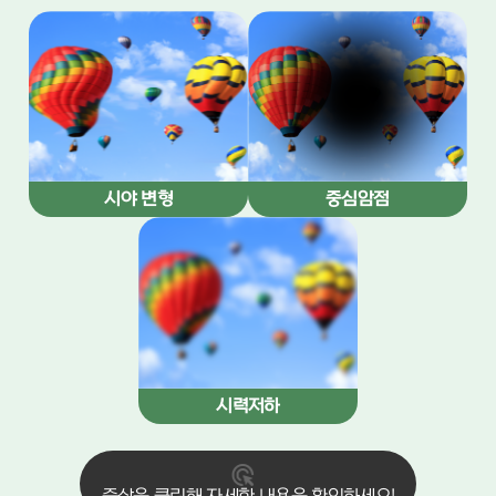
중심암점
시야 변형
시력저하