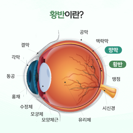
성형안과 클리닉
황반변성
사시, 소아안과 클리닉
비문증
황반
이란?
소아 근시 클리닉
녹내장
망막/녹내장 클리닉
나무 눈종합검진
나무안과 스토리