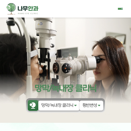
망막/녹내장 클리닉
망막/녹내장 클리닉
황반변성
나무안과
백내장
눈물 클리닉
당뇨망막병증