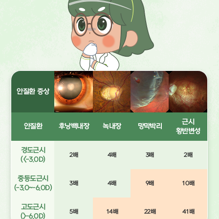
안질환 증상
근시
안질환
후낭백내장
녹내장
망막박리
황반변성
경도근시
2배
4배
3배
2배
(<-3.0D)
중등도근시
3배
4배
9배
10배
(-3.0~-6.0D)
고도근시
5배
14배
22배
41배
(>-6.0D)