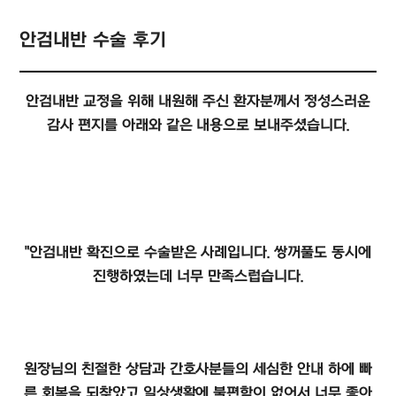
성형안과 클리닉
환자후기
사시, 소아안과 클리닉
안검내반 수술 후기
소아 근시 클리닉
망막/녹내장 클리닉
나무 눈종합검진
안검내반 교정을 위해 내원해 주신 환자분께서 정성스러운
나무안과 스토리
감사 편지를 아래와 같은 내용으로 보내주셨습니다.
"안검내반 확진으로 수술받은 사례입니다. 쌍꺼풀도 동시에
진행하였는데 너무 만족스럽습니다.
원장님의 친절한 상담과 간호사분들의 세심한 안내 하에 빠
른 회복을 되찾았고 일상생활에 불편함이 없어서 너무 좋아