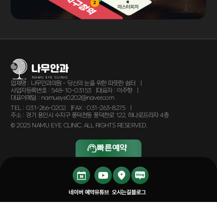
업체명 :
나무안과의원 - 당신의 눈을 위한 따뜻한 쉼터
사업자등록번호 :
548-10-03153
대표자 :
이주향
대표이메일 :
namueye0202@naver.com
TEL :
031-266-0202
FAX :
031-263-8275
주소 :
경기 용인시 수지구 풍덕천동 풍덕천로 122, 하나로프라자 4층
© 2025 NAMU EYE CLINIC. ALL RIGHTS RESERVED.
빠른예약
네이버 예약
유튜브
오시는길
블로그